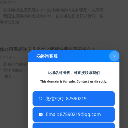
2026-05-04
体商标注册费用多少？集体商标的特点有哪些？众所周
，我国注册商标有效期为10年，自核准注册之日起计算。集
商标也是如···
修公司商标注册几个类？商标注册申请要多久？
咨询客服
×
2026-04-29
修公司商标注册几个类？商标注册申请要多久？不管是哪
行业注册商标，在进行商标注册前需要分析商标注册类别，这
此域名可出售，可直接联系我们
一项比···
This domain is for sale. Contact us directly.
微信/QQ: 87590219
已复制到剪贴板
Email: 87590219@qq.com